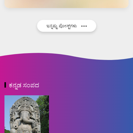
ಇನ್ನಷ್ಟು ಪೋಸ್ಟ್‌ಗಳು
ಕನ್ನಡ ಸಂಪದ