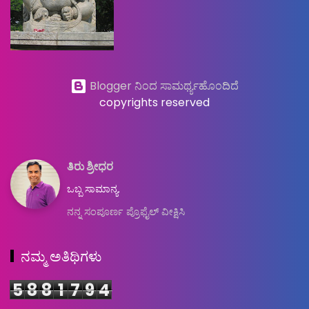
Blogger ನಿಂದ ಸಾಮರ್ಥ್ಯಹೊಂದಿದೆ
copyrights reserved
ತಿರು ಶ್ರೀಧರ
ಒಬ್ಬ ಸಾಮಾನ್ಯ.
ನನ್ನ ಸಂಪೂರ್ಣ ಪ್ರೊಫೈಲ್ ವೀಕ್ಷಿಸಿ
ನಮ್ಮ ಅತಿಥಿಗಳು
5
8
8
1
7
9
4