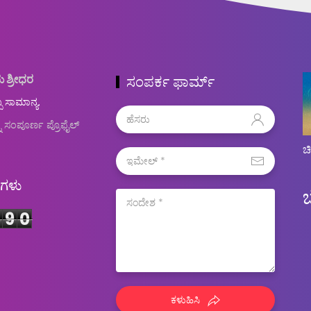
ು ಶ್ರೀಧರ
ಸಂಪರ್ಕ ಫಾರ್ಮ್
ಬ ಸಾಮಾನ್ಯ.
ನ ಸಂಪೂರ್ಣ ಪ್ರೊಫೈಲ್
ಚ
ಿಗಳು
5
9
0
ಕಳುಹಿಸಿ