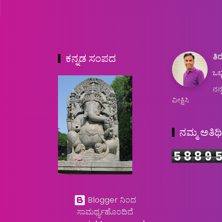
ತಿರ
ಕನ್ನಡ ಸಂಪದ
ಒಬ್
ನನ್
ವೀಕ್ಷಿಸಿ
ನಮ್ಮ ಅತಿಥ
5
8
8
9
Blogger ನಿಂದ
ಸಾಮರ್ಥ್ಯಹೊಂದಿದೆ