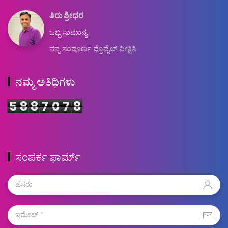
ತಿರು ಶ್ರೀಧರ
ಒಬ್ಬ ಸಾಮಾನ್ಯ.
ನನ್ನ ಸಂಪೂರ್ಣ ಪ್ರೊಫೈಲ್ ವೀಕ್ಷಿಸಿ
ನಮ್ಮ ಅತಿಥಿಗಳು
5
8
8
7
0
7
8
ಸಂಪರ್ಕ ಫಾರ್ಮ್