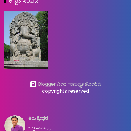
ಕನ್ನಡ ಸಂಪದ
Blogger ನಿಂದ ಸಾಮರ್ಥ್ಯಹೊಂದಿದೆ
copyrights reserved
ತಿರು ಶ್ರೀಧರ
ಒಬ್ಬ ಸಾಮಾನ್ಯ.