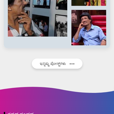
ಇನ್ನಷ್ಟು ಪೋಸ್ಟ್‌ಗಳು