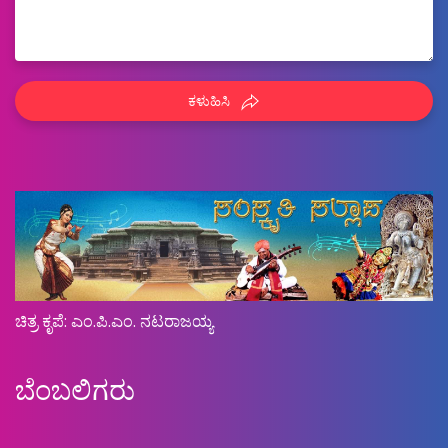
ಕಳುಹಿಸಿ
ಚಿತ್ರ ಕೃಪೆ: ಎಂ.ಪಿ.ಎಂ. ನಟರಾಜಯ್ಯ
ಬೆಂಬಲಿಗರು