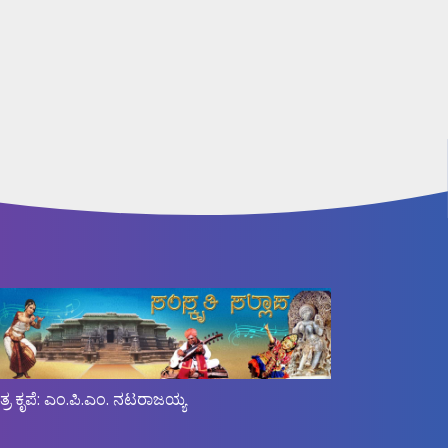
ಿತ್ರ ಕೃಪೆ: ಎಂ.ಪಿ.ಎಂ. ನಟರಾಜಯ್ಯ