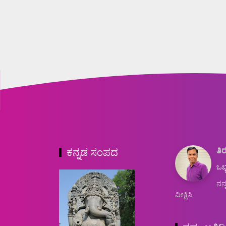
ತಿರ
ಕನ್ನಡ ಸಂಪದ
ಒಬ್
ನನ್
ವೀಕ್ಷಿಸಿ