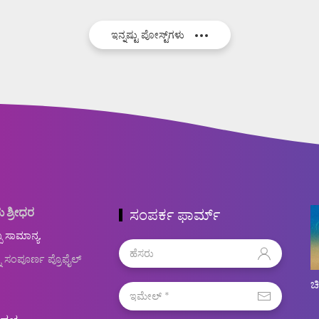
ಇನ್ನಷ್ಟು ಪೋಸ್ಟ್‌ಗಳು
ು ಶ್ರೀಧರ
ಸಂಪರ್ಕ ಫಾರ್ಮ್
ಬ ಸಾಮಾನ್ಯ.
ನ ಸಂಪೂರ್ಣ ಪ್ರೊಫೈಲ್
ಚ