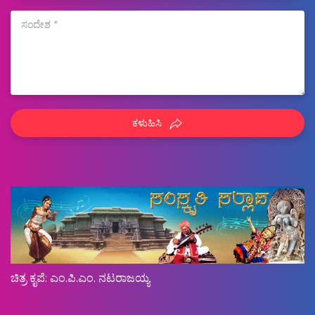
ಕಳುಹಿಸಿ
ಚಿತ್ರ ಕೃಪೆ: ಎಂ.ಪಿ.ಎಂ. ನಟರಾಜಯ್ಯ