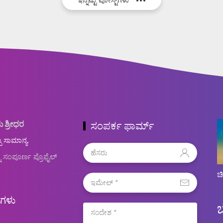
ು ಶ್ರೀಧರ
ಸಂಪರ್ಕ ಫಾರ್ಮ್
ಬ ಸಾಮಾನ್ಯ.
ನ ಸಂಪೂರ್ಣ ಪ್ರೊಫೈಲ್
ಚ
ಿಗಳು