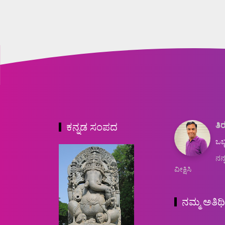
ತಿರ
ಕನ್ನಡ ಸಂಪದ
ಒಬ್
ನನ್
ವೀಕ್ಷಿಸಿ
ನಮ್ಮ ಅತಿಥ