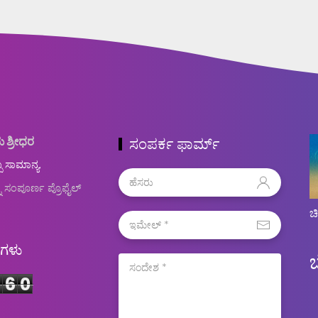
ು ಶ್ರೀಧರ
ಸಂಪರ್ಕ ಫಾರ್ಮ್
ಬ ಸಾಮಾನ್ಯ.
ನ ಸಂಪೂರ್ಣ ಪ್ರೊಫೈಲ್
ಚ
ಿಗಳು
6
0