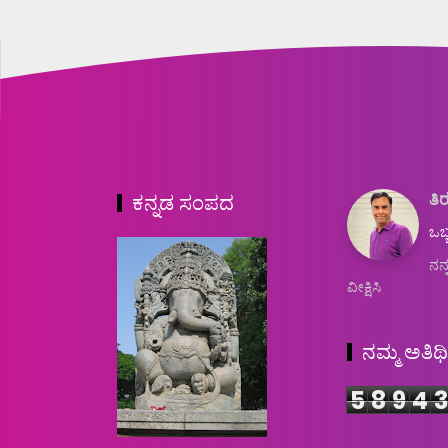
ತಿರ
ಕನ್ನಡ ಸಂಪದ
ಒಬ್
ನನ್
ವೀಕ್ಷಿಸಿ
ನಮ್ಮ ಅತಿಥ
5
8
9
4
3