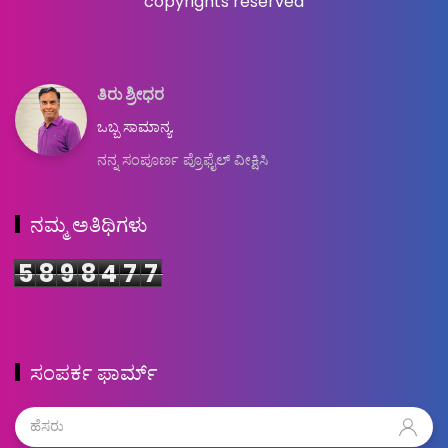
copyrights reserved
ತಿರು ಶ್ರೀಧರ
ಒಬ್ಬ ಸಾಮಾನ್ಯ.
ನನ್ನ ಸಂಪೂರ್ಣ ಪ್ರೊಫೈಲ್ ವೀಕ್ಷಿಸಿ
ನಮ್ಮ ಅತಿಥಿಗಳು
5
8
9
8
4
7
7
ಸಂಪರ್ಕ ಫಾರ್ಮ್