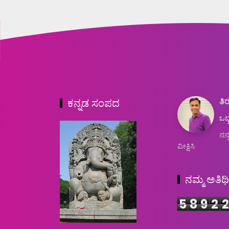
ತಿರ
ಕನ್ನಡ ಸಂಪದ
ಒಬ್
ನನ್
ವೀಕ್ಷಿಸಿ
ನಮ್ಮ ಅತಿಥ
5
8
9
2
2