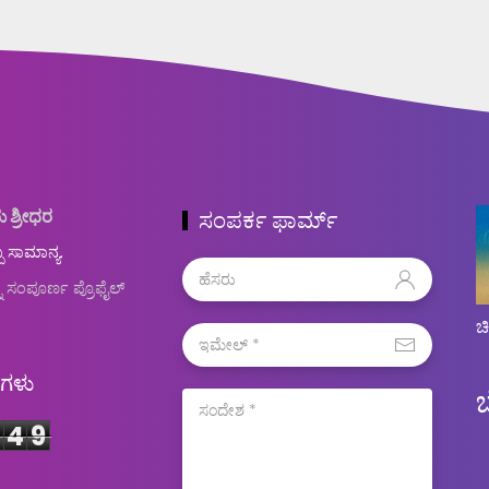
ು ಶ್ರೀಧರ
ಸಂಪರ್ಕ ಫಾರ್ಮ್
ಬ ಸಾಮಾನ್ಯ.
ನ ಸಂಪೂರ್ಣ ಪ್ರೊಫೈಲ್
ಚ
ಿಗಳು
4
9