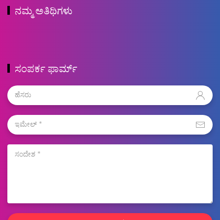
ನಮ್ಮ ಅತಿಥಿಗಳು
ಸಂಪರ್ಕ ಫಾರ್ಮ್