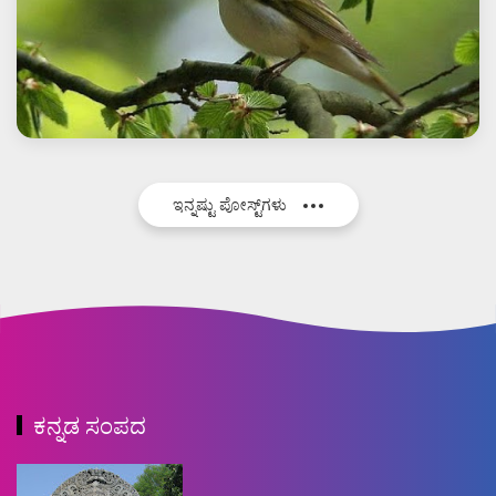
ಇನ್ನಷ್ಟು ಪೋಸ್ಟ್‌ಗಳು
ಕನ್ನಡ ಸಂಪದ