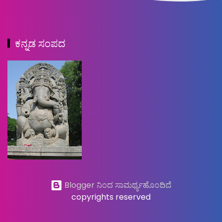
ಕನ್ನಡ ಸಂಪದ
Blogger ನಿಂದ ಸಾಮರ್ಥ್ಯಹೊಂದಿದೆ
copyrights reserved