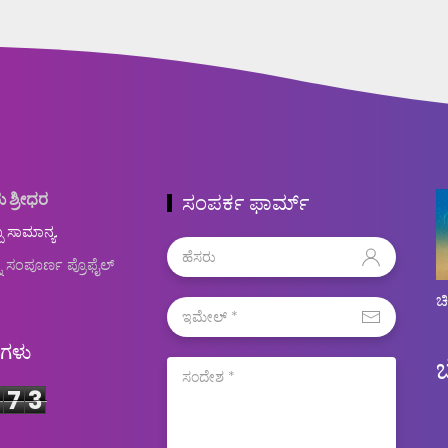
ು ಶ್ರೀಧರ
ಸಂಪರ್ಕ ಫಾರ್ಮ್
ಬ ಸಾಮಾನ್ಯ.
ನ ಸಂಪೂರ್ಣ ಪ್ರೊಫೈಲ್
ಚ
ಿಗಳು
7
3