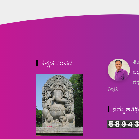
ತಿರ
ಕನ್ನಡ ಸಂಪದ
ಒಬ್
ನನ್
ವೀಕ್ಷಿಸಿ
ನಮ್ಮ ಅತಿಥ
5
8
9
4
3