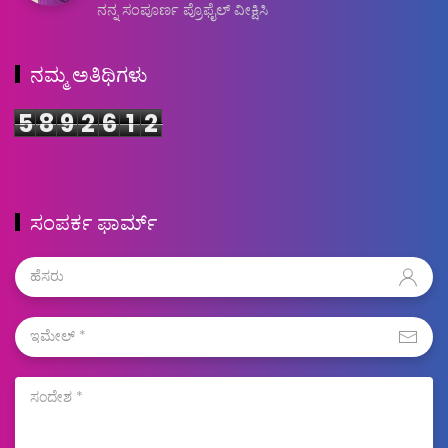
ನನ್ನ ಸಂಪೂರ್ಣ ಪ್ರೊಫೈಲ್ ವೀಕ್ಷಿಸಿ
ನಮ್ಮ ಅತಿಥಿಗಳು
5
8
9
2
6
1
2
ಸಂಪರ್ಕ ಫಾರ್ಮ್