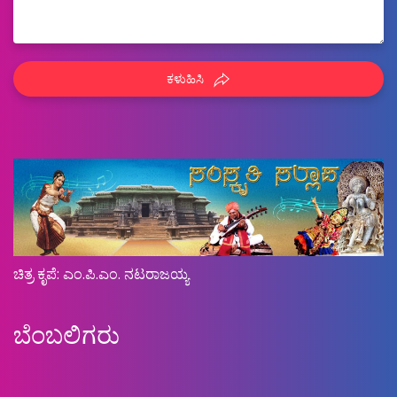
ಕಳುಹಿಸಿ
ಚಿತ್ರ ಕೃಪೆ: ಎಂ.ಪಿ.ಎಂ. ನಟರಾಜಯ್ಯ
ಬೆಂಬಲಿಗರು