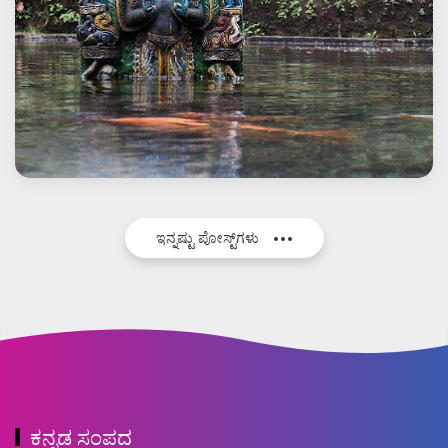
ಇನ್ನಷ್ಟು ಪೋಸ್ಟ್‌ಗಳು
ಕನ್ನಡ ಸಂಪದ