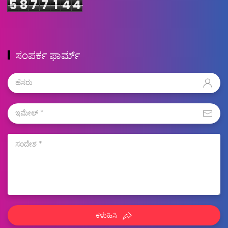
5
8
7
7
1
4
4
ಸಂಪರ್ಕ ಫಾರ್ಮ್
ಕಳುಹಿಸಿ