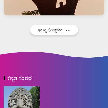
ಇನ್ನಷ್ಟು ಪೋಸ್ಟ್‌ಗಳು
ಕನ್ನಡ ಸಂಪದ