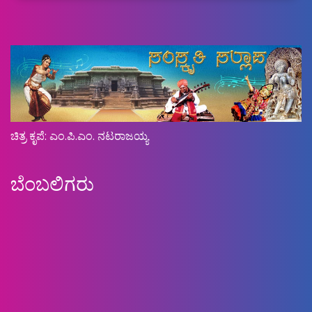
ಚಿತ್ರ ಕೃಪೆ: ಎಂ.ಪಿ.ಎಂ. ನಟರಾಜಯ್ಯ
ಬೆಂಬಲಿಗರು