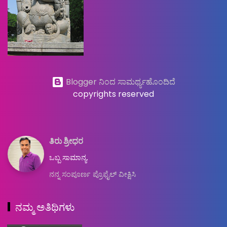
Blogger ನಿಂದ ಸಾಮರ್ಥ್ಯಹೊಂದಿದೆ
copyrights reserved
ತಿರು ಶ್ರೀಧರ
ಒಬ್ಬ ಸಾಮಾನ್ಯ.
ನನ್ನ ಸಂಪೂರ್ಣ ಪ್ರೊಫೈಲ್ ವೀಕ್ಷಿಸಿ
ನಮ್ಮ ಅತಿಥಿಗಳು