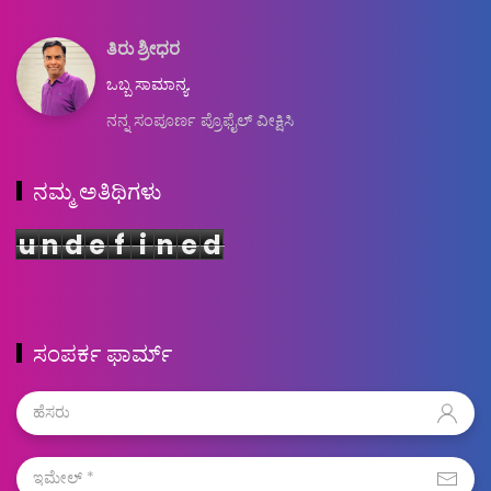
ತಿರು ಶ್ರೀಧರ
ಒಬ್ಬ ಸಾಮಾನ್ಯ.
ನನ್ನ ಸಂಪೂರ್ಣ ಪ್ರೊಫೈಲ್ ವೀಕ್ಷಿಸಿ
ನಮ್ಮ ಅತಿಥಿಗಳು
u
n
d
e
f
i
n
e
d
ಸಂಪರ್ಕ ಫಾರ್ಮ್