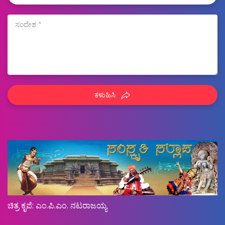
ಕಳುಹಿಸಿ
ಚಿತ್ರ ಕೃಪೆ: ಎಂ.ಪಿ.ಎಂ. ನಟರಾಜಯ್ಯ