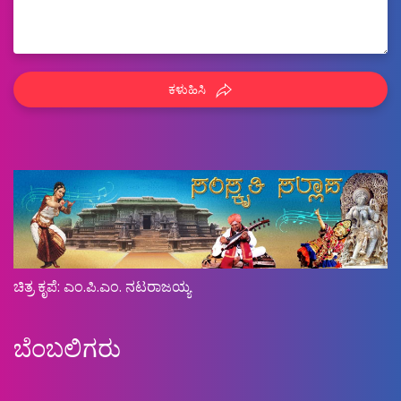
ಕಳುಹಿಸಿ
ಚಿತ್ರ ಕೃಪೆ: ಎಂ.ಪಿ.ಎಂ. ನಟರಾಜಯ್ಯ
ಬೆಂಬಲಿಗರು