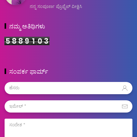
ನನ್ನ ಸಂಪೂರ್ಣ ಪ್ರೊಫೈಲ್ ವೀಕ್ಷಿಸಿ
ನಮ್ಮ ಅತಿಥಿಗಳು
5
8
8
9
1
0
3
ಸಂಪರ್ಕ ಫಾರ್ಮ್