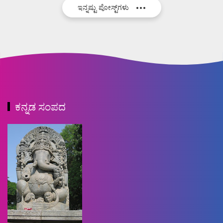
ಇನ್ನಷ್ಟು ಪೋಸ್ಟ್‌ಗಳು
ಕನ್ನಡ ಸಂಪದ