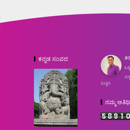
ತಿರ
ಕನ್ನಡ ಸಂಪದ
ಒಬ್
ನನ್
ವೀಕ್ಷಿಸಿ
ನಮ್ಮ ಅತಿಥ
5
8
9
1