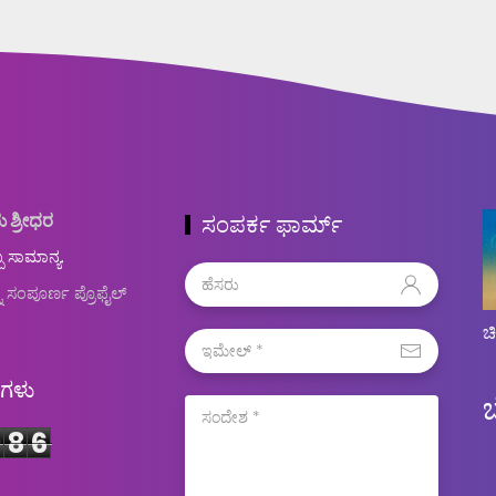
ು ಶ್ರೀಧರ
ಸಂಪರ್ಕ ಫಾರ್ಮ್
ಬ ಸಾಮಾನ್ಯ.
ನ ಸಂಪೂರ್ಣ ಪ್ರೊಫೈಲ್
ಚ
ಿಗಳು
0
8
6