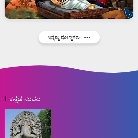
ಇನ್ನಷ್ಟು ಪೋಸ್ಟ್‌ಗಳು
ಕನ್ನಡ ಸಂಪದ