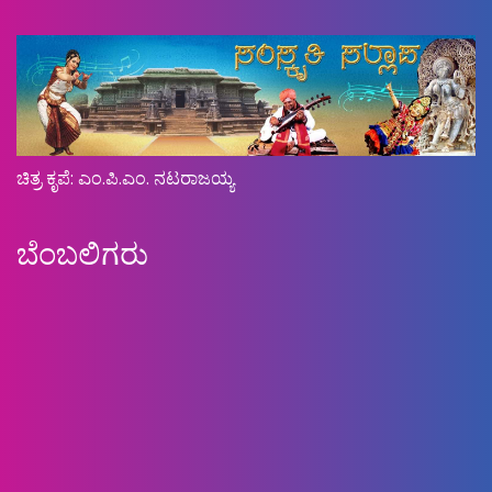
ಚಿತ್ರ ಕೃಪೆ: ಎಂ.ಪಿ.ಎಂ. ನಟರಾಜಯ್ಯ
ಬೆಂಬಲಿಗರು