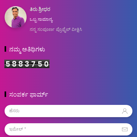
ತಿರು ಶ್ರೀಧರ
ಒಬ್ಬ ಸಾಮಾನ್ಯ.
ನನ್ನ ಸಂಪೂರ್ಣ ಪ್ರೊಫೈಲ್ ವೀಕ್ಷಿಸಿ
ನಮ್ಮ ಅತಿಥಿಗಳು
5
8
8
3
7
5
0
ಸಂಪರ್ಕ ಫಾರ್ಮ್