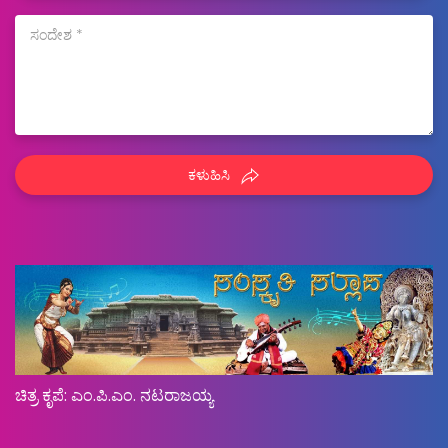
ಕಳುಹಿಸಿ
ಚಿತ್ರ ಕೃಪೆ: ಎಂ.ಪಿ.ಎಂ. ನಟರಾಜಯ್ಯ