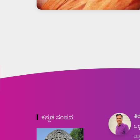
ತಿರ
ಕನ್ನಡ ಸಂಪದ
ಒಬ್
ನನ್