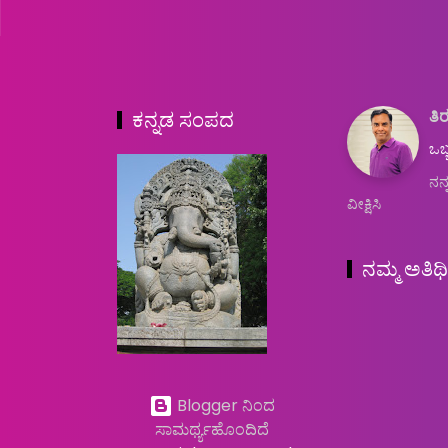
ತಿರ
ಕನ್ನಡ ಸಂಪದ
ಒಬ್
ನನ್
ವೀಕ್ಷಿಸಿ
ನಮ್ಮ ಅತಿಥ
Blogger ನಿಂದ
ಸಾಮರ್ಥ್ಯಹೊಂದಿದೆ